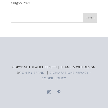
Giugno 2021
COPYRIGHT © ALICE REPETTI | BRAND & WEB DESIGN
BY
OH MY BRAND!
|
DICHIARAZIONE PRIVACY
–
COOKIE POLICY