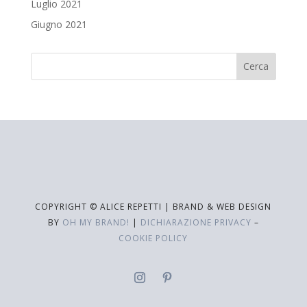
Luglio 2021
Giugno 2021
COPYRIGHT © ALICE REPETTI | BRAND & WEB DESIGN
BY
OH MY BRAND!
|
DICHIARAZIONE PRIVACY
–
COOKIE POLICY