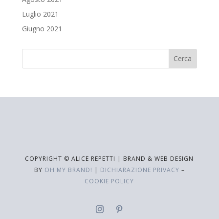
Luglio 2021
Giugno 2021
COPYRIGHT © ALICE REPETTI | BRAND & WEB DESIGN
BY
OH MY BRAND!
|
DICHIARAZIONE PRIVACY
–
COOKIE POLICY